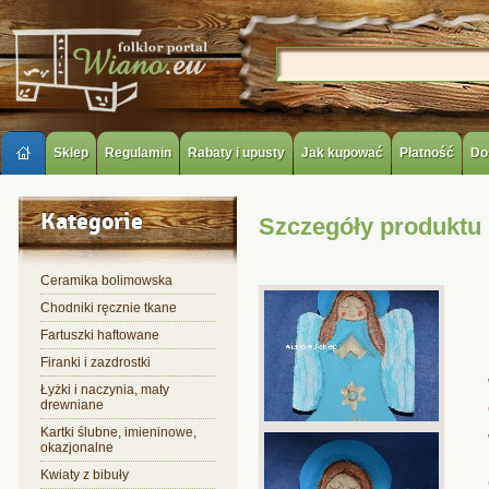
Sklep
Regulamin
Rabaty i upusty
Jak kupować
Płatność
Do
Kategorie
Szczegóły produktu
Ceramika bolimowska
Chodniki ręcznie tkane
Fartuszki haftowane
Firanki i zazdrostki
Łyżki i naczynia, maty
drewniane
Kartki ślubne, imieninowe,
okazjonalne
Kwiaty z bibuły