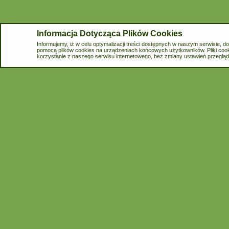
Informacja Dotycząca Plików Cookies
Informacja Dotycząca Plików Cookies
Informujemy, iż w celu optymalizacji treści dostępnych w naszym serwisie, 
Informujemy, iż w celu optymalizacji treści dostępnych w naszym serwisie, 
pomocą plików cookies na urządzeniach końcowych użytkowników. Pliki cook
pomocą plików cookies na urządzeniach końcowych użytkowników. Pliki cook
korzystanie z naszego serwisu internetowego, bez zmiany ustawień przegląda
korzystanie z naszego serwisu internetowego, bez zmiany ustawień przegląda