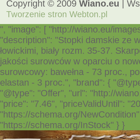
Copyright © 2009
Wiano.eu
| Ws
Tworzenie stron
Webton.pl
", "image": [ "http://wiano.eu/imag
"description": "Stopki damskie ze
łowickimi, biały rozm. 35-37. Ska
jakości surowców w oparciu o now
surowcowy: bawełna - 73 proc., poli
elastan - 3 proc.", "brand": { "@type
"@type": "Offer", "url": "http://wia
"price": "7.46", "priceValidUntil": "
"https://schema.org/NewCondition", "
"https://schema.org/InStock" } }