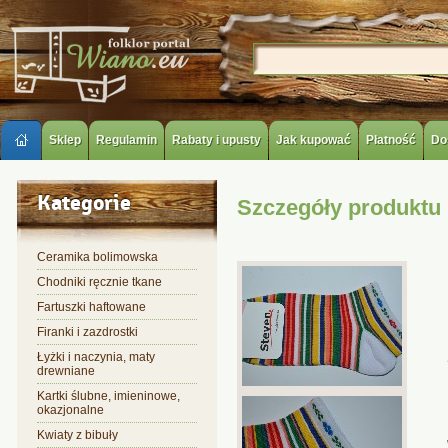
Sklep
Regulamin
Rabaty i upusty
Jak kupować
Płatność
Do
Kategorie
Szczegóły produktu
Ceramika bolimowska
Chodniki ręcznie tkane
Fartuszki haftowane
Firanki i zazdrostki
Łyżki i naczynia, maty
drewniane
Kartki ślubne, imieninowe,
okazjonalne
Kwiaty z bibuły