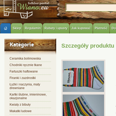
Sklep
Regulamin
Rabaty i upusty
Jak kupować
Płatność
Do
Kategorie
Szczegóły produktu
Ceramika bolimowska
Chodniki ręcznie tkane
Fartuszki haftowane
Firanki i zazdrostki
Łyżki i naczynia, maty
drewniane
Kartki ślubne, imieninowe,
okazjonalne
Kwiaty z bibuły
Makatki ludowe