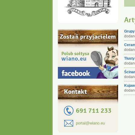
Art
Grupy
dodano
Ceram
dodano
Tłusty
dodano
Ścinan
dodano
Kujaw
Kontakt
dodano
691 711 233
portal@wiano.eu