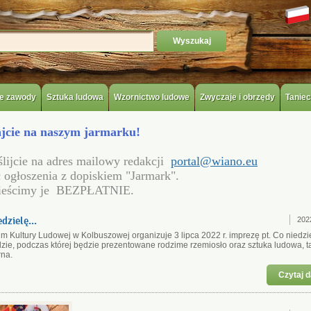
e zawody
Sztuka ludowa
Wzornictwo ludowe
Zwyczaje i obrzędy
Taniec
jcie na naszym jarmarku!
ślijcie na adres mailowy redakcji
portal@wiano.eu
ć ogłoszenia z
dopiskiem
"Jarmark".
ieścimy je BEZPŁATNIE.
dzielę...
202
 Kultury Ludowej w Kolbuszowej organizuje 3 lipca 2022 r. imprezę pt. Co niedzi
zie, podczas której będzie prezentowane rodzime rzemiosło oraz sztuka ludowa, t
rna.
Czytaj d