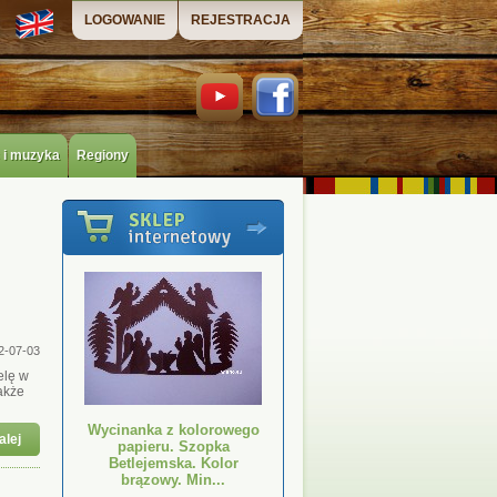
LOGOWANIE
REJESTRACJA
 i muzyka
Regiony
2-07-03
elę w
akże
Wycinanka z kolorowego
alej
papieru. Szopka
Betlejemska. Kolor
brązowy. Min...