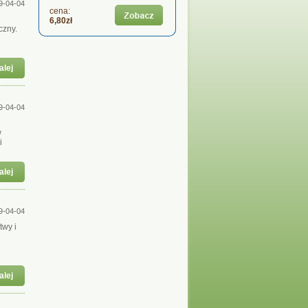
9-04-04
cena:
6,80zł
czny.
alej
9-04-04
w
i
alej
9-04-04
twy i
alej