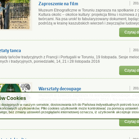
Zaproszenie na film
201
Muzeum Etnograficzne w Toruniu zaprasza na spotkanie z c
Kultura okolic – okolice kultury: projekcja filmu i rozmowa z
twórcami. Na psa urok! to fabularyzowany dokument, będąc
podróżą w krainę kaszubskich wierzeń i zwyczajów ludowy
Czytaj d
taty tanca
201
taty tańców tradycyjnych z Francji i Portugalii w Toruniu, 19 listopada. Sesje melod
nych i tradycyjnych, poniedziałki, 14, 21 i 28 listopada 2016
Czytaj d
Warsztaty decoupage
201
Muzeum w Łowiczu zaprasza na warsztaty decoupage. Zaję
ków Cookies
odbędą się w niedzielę 20 listopada 2016 r. Na warsztatach
uczestnicy ozdobią przedmioty szklane m.in. papierem
eści dostępnych w naszym serwisie, dostosowania ich do Państwa indywidualnych potrzeb kor
decoupage łódzkiej firmy ITD Collection, która zaprojektow
końcowych użytkowników. Pliki cookies użytkownik może kontrolować za pomocą ustawień sw
wego, bez zmiany ustawień przeglądarki internetowej oznacza, iż użytkownik akceptuje stos
w oparciu o wycinank
Czytaj d