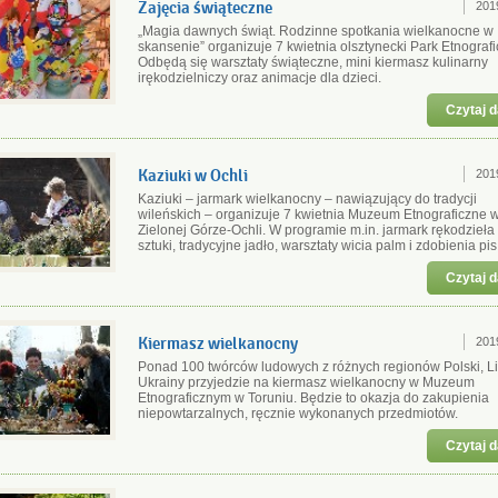
Zajęcia świąteczne
201
„Magia dawnych świąt. Rodzinne spotkania wielkanocne w
skansenie” organizuje 7 kwietnia olsztynecki Park Etnografi
Odbędą się warsztaty świąteczne, mini kiermasz kulinarny
irękodzielniczy oraz animacje dla dzieci.
Czytaj d
Kaziuki w Ochli
201
Kaziuki – jarmark wielkanocny – nawiązujący do tradycji
wileńskich – organizuje 7 kwietnia Muzeum Etnograficzne 
Zielonej Górze-Ochli. W programie m.in. jarmark rękodzieła 
sztuki, tradycyjne jadło, warsztaty wicia palm i zdobienia pis
Czytaj d
Kiermasz wielkanocny
201
Ponad 100 twórców ludowych z różnych regionów Polski, Li
Ukrainy przyjedzie na kiermasz wielkanocny w Muzeum
Etnograficznym w Toruniu. Będzie to okazja do zakupienia
niepowtarzalnych, ręcznie wykonanych przedmiotów.
Czytaj d