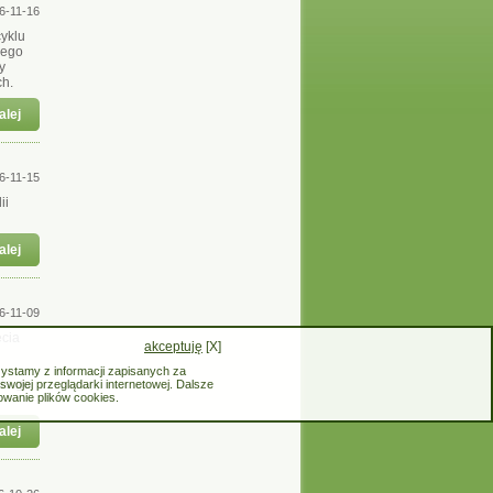
6-11-16
yklu
 jego
y
ch.
alej
6-11-15
ii
alej
6-11-09
cia
akceptuję
[X]
zystamy z informacji zapisanych za
ała go
ojej przeglądarki internetowej. Dalsze
owanie plików cookies.
alej