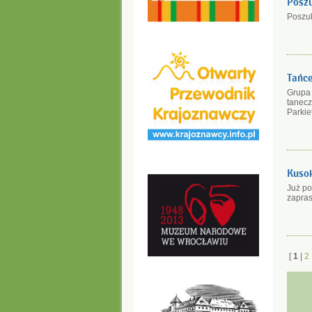
Poszu
Poszuk
Tańce
Grupa 
tanecz
Parkie
Kusok
Już po
zapras
[
1
|
2