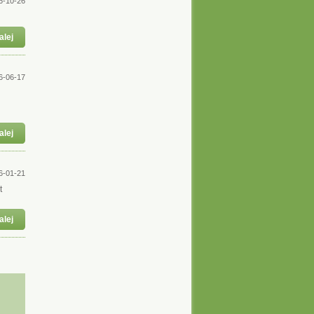
6-10-26
alej
6-06-17
alej
6-01-21
t
alej