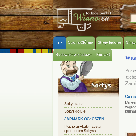
Strona Główna
Stroje ludowe
Ginąc
Budownictwo ludowe
Kontakt
Wita
Przy
treś
Zam
Co nie
Muzeum
Sołtys radzi
zagrod
Sołtys gotuje
kulina
JARMARK OGŁOSZEŃ
Płatne artykuły - zostań
sponsorem Sołtysa