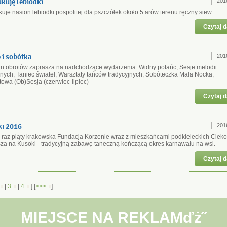
kuję lebiodki
201
uje nasion lebiodki pospolitej dla pszczółek około 5 arów terenu ręczny siew.
Czytaj d
 i sobótka
201
n obrotów zaprasza na nadchodzące wydarzenia: Widny potańc, Sesje melodii
nych, Taniec świateł, Warsztaty tańców tradycyjnych, Sobóteczka Mała Nocka,
towa (Ob)Sesja (czerwiec-lipiec)
Czytaj d
i 2016
201
 raz piąty krakowska Fundacja Korzenie wraz z mieszkańcami podkieleckich Cieko
za na Kusoki - tradycyjną zabawę taneczną kończącą okres karnawału na wsi.
Czytaj d
|
3
|
4
] [
>>>
]
MIEJSCE NA REKLAMďż˝