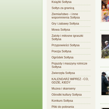
Książki Sołtysa
Sołtys za granicą
Ziemiaństwo - i inne
wspomnienia Sołtysa
Gry i zabawy Sołtysa
Mowa Sołtysa
Zaloty i miłosne igraszki
Sołtysa
Przypowieści Sołtysa
Poezja Sołtysa
Ogródek Sołtysa
Pojazdy i maszyny rolnicze
Sołtysa
Zwierzęta Sołtysa
KALENDARZ IMPREZ - CO,
GDZIE, KIEDY
Muzea i skanseny
Ośrodki kultury Sołtysa
Konkurs Sołtysa
Pliki do pobrania