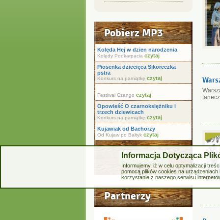
Pobierz MP3
Kolęda Hej w dzien narodzenia
czytaj
Kolędy Podkarpacia
Piosenka dziecięca Sikoreczka
pstra
czytaj
Konkurs na pamiątkę
Warsz
Warsza
czytaj
Festiwal Czango
tanecz
Opowieść O czarnoksiężniku i
trzech dziewicach
czytaj
Konkurs na pamiątkę
Kujawiak od Bachorzy
czytaj
Od Kujaw po Bałtyk
Informacja Dotycząca Pli
Wiďż˝cej
Informujemy, iż w celu optymalizacji tr
pomocą plików cookies na urządzeniach 
korzystanie z naszego serwisu interneto
Partnerzy