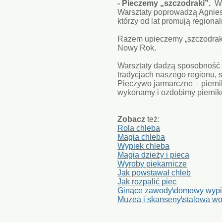
- Pieczemy „szczodraki”.
Wa
Warsztaty poprowadzą Agnies
którzy od lat promują regional
Razem upieczemy „szczodraki
Nowy Rok.
Warsztaty dadzą sposobność d
tradycjach naszego regionu, 
Pieczywo jarmarczne – piernik
wykonamy i ozdobimy piernik
Zobacz
też:
Rola chleba
Magia chleba
Wypiek chleba
Magia dzieży i pieca
Wyroby piekarnicze
Jak powstawał chleb
Jak rozpalić piec
Ginące zawody\domowy wypi
Muzea i skanseny\stalowa w