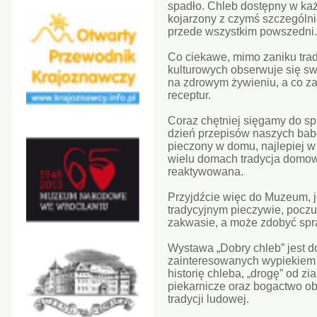
spadło. Chleb dostępny w każd
kojarzony z czymś szczególnie
przede wszystkim powszedni.
Co ciekawe, mimo zaniku trad
kulturowych obserwuje się sw
na zdrowym żywieniu, a co z
receptur.
Coraz chętniej sięgamy do s
dzień przepisów naszych babć 
pieczony w domu, najlepiej 
wielu domach tradycja domow
reaktywowana.
Przyjdźcie więc do Muzeum, j
tradycyjnym pieczywie, pocz
zakwasie, a może zdobyć spr
Wystawa „Dobry chleb” jest d
zainteresowanych wypiekiem 
historię chleba, „drogę” od z
piekarnicze oraz bogactwo ob
tradycji ludowej.