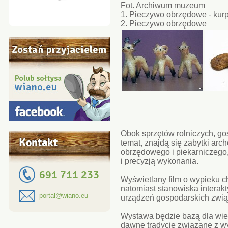
Fot. Archiwum muzeum
1. Pieczywo obrzędowe - kurp
2. Pieczywo obrzędowe
Obok sprzętów rolniczych, g
Kontakt
temat, znajdą się zabytki arc
obrzędowego i piekarniczego,
i precyzją wykonania.
691 711 233
Wyświetlany film o wypieku ch
natomiast stanowiska intera
portal@wiano.eu
urządzeń gospodarskich zwią
Wystawa będzie bazą dla wie
dawne tradycje związane z w