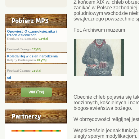
Z końcem XIX w. chleb obrzęd
zanikać w Polsce zachodniej i
południowym wschodzie niek
świątecznego powszechnie sp
Pobierz MP3
Fot. Archiwum muzeum
Opowieść O czarnoksiężniku i
trzech dziewicach
czytaj
Konkurs na pamiątkę
czytaj
Festiwal Czango
Kolęda Hej w dzien narodzenia
czytaj
Kolędy Podkarpacia
czytaj
Festiwal Czango
sd
Wiďż˝cej
Obecnie chleb pojawia się t
rodzinnych, kościelnych i nar
błogosławieństwa bożego.
Partnerzy
W obrzędowości religijnej je
Współcześnie jednak funkcja c
uległy sporym modyfikacjom. 