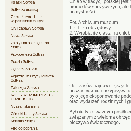
Chleb w tradycji polskiej jes
Książki Sołtysa
produktów spożywczych, ale 
Sołtys za granicą
pomyślności.
Ziemiaństwo - i inne
wspomnienia Sołtysa
Fot. Archiwum muzeum
1. Chleb obrzędowy
Gry i zabawy Sołtysa
2. Wyrabianie ciasta na chleb
Mowa Sołtysa
Zaloty i miłosne igraszki
Sołtysa
Przypowieści Sołtysa
Poezja Sołtysa
Ogródek Sołtysa
Pojazdy i maszyny rolnicze
Sołtysa
Od czasów najdawniejszych c
Zwierzęta Sołtysa
poszanowanie i przypisywan
KALENDARZ IMPREZ - CO,
było jego eksponowanie podc
GDZIE, KIEDY
oraz wydarzeń rodzinnych i g
Muzea i skanseny
Był nie tylko ważnym posiłki
Ośrodki kultury Sołtysa
związanym z wieloma obrzęda
Konkurs Sołtysa
pieczywa świątecznego.
Pliki do pobrania