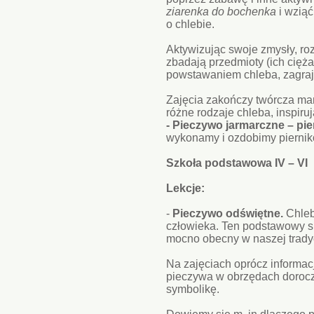
ziarenka do bochenka
i wziąć
o chlebie.
Aktywizując swoje zmysły, r
zbadają przedmioty (ich cięża
powstawaniem chleba, zagraj
Zajęcia zakończy twórcza man
różne rodzaje chleba, inspiru
- Pieczywo jarmarczne – pie
wykonamy i ozdobimy piernik
Szkoła podstawowa IV – VI
Lekcje:
-
Pieczywo odświętne.
Chleb
człowieka. Ten podstawowy s
mocno obecny w naszej tradycj
Na zajęciach oprócz informacj
pieczywa w obrzędach dorocz
symbolikę.