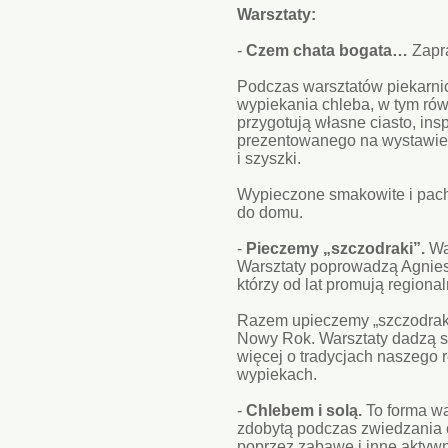
Warsztaty:
-
Czem chata bogata…
Zapr
Podczas warsztatów piekarnic
wypiekania chleba, w tym ró
przygotują własne ciasto, ins
prezentowanego na wystawie u
i szyszki.
Wypieczone smakowite i pach
do domu.
-
Pieczemy „szczodraki”.
War
Warsztaty poprowadzą Agnies
którzy od lat promują regional
Razem upieczemy „szczodraki
Nowy Rok. Warsztaty dadzą s
więcej o tradycjach naszego 
wypiekach.
-
Chlebem i solą.
To forma w
zdobytą podczas zwiedzania e
poprzez zabawę i inne aktyw