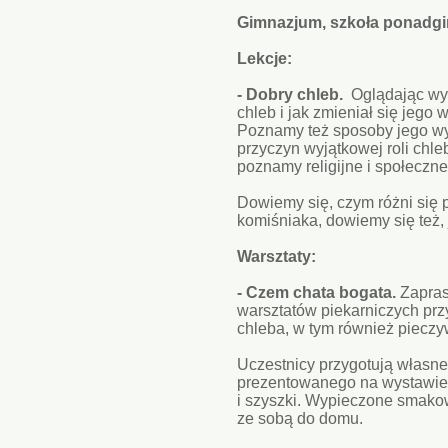
Gimnazjum, szkoła ponadgi
Lekcje:
- Dobry chleb.
Oglądając wys
chleb i jak zmieniał się jego
Poznamy też sposoby jego w
przyczyn wyjątkowej roli chle
poznamy religijne i społeczn
Dowiemy się, czym różni się 
komiśniaka, dowiemy się też,
Warsztaty:
- Czem chata bogata.
Zapras
warsztatów piekarniczych prz
chleba, w tym również piecz
Uczestnicy przygotują własne 
prezentowanego na wystawie u
i szyszki. Wypieczone smakow
ze sobą do domu.