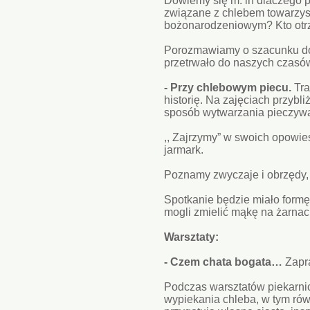
Dowiemy się m. in dlaczego 
związane z chlebem towarzys
bożonarodzeniowym? Kto otrzy
Porozmawiamy o szacunku do 
przetrwało do naszych czasó
- Przy chlebowym piecu.
Tra
historię. Na zajęciach przybli
sposób wytwarzania pieczyw
,, Zajrzymy” w swoich opowie
jarmark.
Poznamy zwyczaje i obrzędy, 
Spotkanie będzie miało formę
mogli zmielić mąkę na żarnach
Warsztaty:
- Czem chata bogata…
Zapr
Podczas warsztatów piekarnic
wypiekania chleba, w tym ró