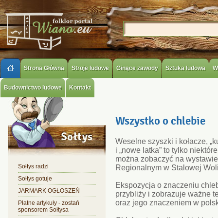
Strona Główna
Stroje ludowe
Ginące zawody
Sztuka ludowa
W
Budownictwo ludowe
Kontakt
Wszystko o chlebie
Weselne szyszki i kołacze, „ku
i „nowe latka” to tylko niektó
można zobaczyć na wystawie 
Sołtys radzi
Regionalnym w Stalowej Woli
Sołtys gotuje
Ekspozycja o znaczeniu chleb
JARMARK OGŁOSZEŃ
przybliży i zobrazuje ważne 
oraz jego znaczeniem w polski
Płatne artykuły - zostań
sponsorem Sołtysa