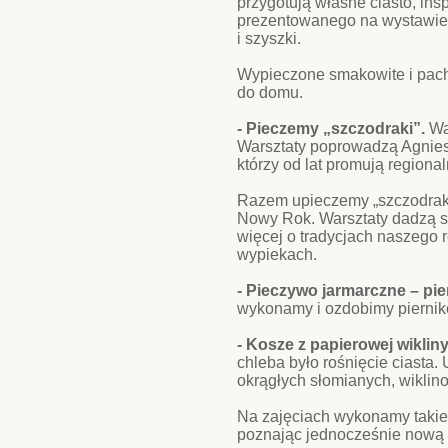
przygotują własne ciasto, ins
prezentowanego na wystawie u
i szyszki.
Wypieczone smakowite i pach
do domu.
- Pieczemy „szczodraki”.
War
Warsztaty poprowadzą Agnies
którzy od lat promują regional
Razem upieczemy „szczodraki
Nowy Rok. Warsztaty dadzą s
więcej o tradycjach naszego 
wypiekach.
- Pieczywo jarmarczne – pier
wykonamy i ozdobimy piernik
- Kosze z papierowej wikliny
chleba było rośnięcie ciast
okrągłych słomianych, wiklin
Na zajęciach wykonamy takie 
poznając jednocześnie nową t